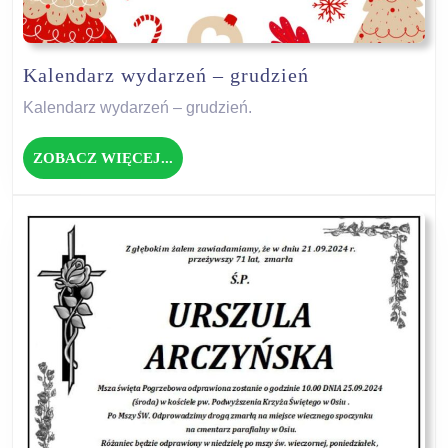
Kalendarz
Kalendarz wydarzeń – grudzień
wydarzeń
Kalendarz wydarzeń – grudzień.
–
grudzień
ZOBACZ
ZOBACZ WIĘCEJ...
WIĘCEJ...