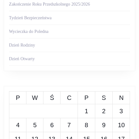
Zakończenie Roku Przedszkolnego 2025/2026
Tydzień Bezpieczeństwa
Wycieczka do Poledna
Dzień Rodziny
Dzień Otwarty
P
W
Ś
C
P
S
N
1
2
3
4
5
6
7
8
9
10