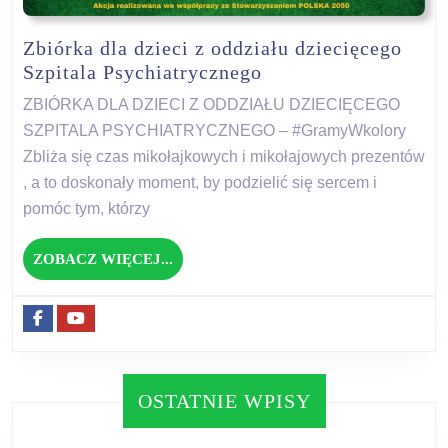
Zbiórka dla dzieci z oddziału dziecięcego
Zbiórka
Szpitala Psychiatrycznego
dla
ZBIÓRKA DLA DZIECI Z ODDZIAŁU DZIECIĘCEGO
dzieci
SZPITALA PSYCHIATRYCZNEGO – #GramyWkolory
z
Zbliża się czas mikołajkowych i mikołajowych prezentów
oddziału
, a to doskonały moment, by podzielić się sercem i
dziecięcego
pomóc tym, którzy
Szpitala
Psychiatrycznego
ZOBACZ
ZOBACZ WIĘCEJ...
WIĘCEJ...
Facebook
Youtube
OSTATNIE WPISY