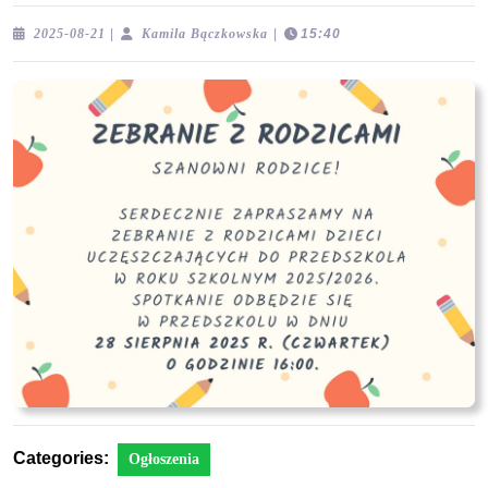
2025-
Kamila
2025-08-21
|
Kamila Bączkowska
|
15:40
08-
Bączkowska
21
Categories:
Ogłoszenia