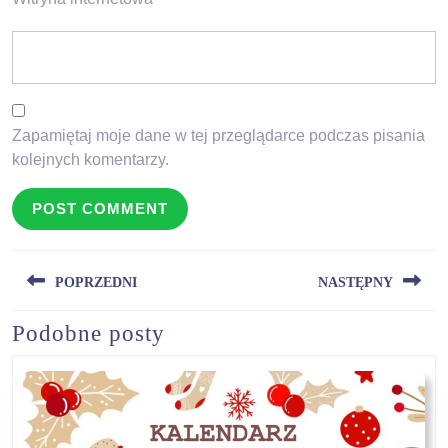
Zapamiętaj moje dane w tej przeglądarce podczas pisania
kolejnych komentarzy.
Nawigacja
POPRZEDNI
NASTĘPNY
wpisu
Podobne posty
Previous
Next
post:
post: