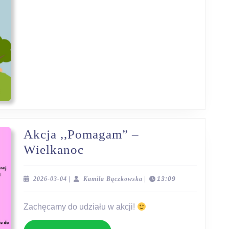
Akcja ,,Pomagam” –
Akcja
Wielkanoc
,,Pomagam”
–
2026-
Kamila
2026-03-04
|
Kamila Bączkowska
|
13:09
03-
Bączkowska
Wielkanoc
04
Zachęcamy do udziału w akcji!