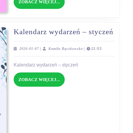
ZOBACZ
ZOBACZ WIĘCEJ...
WIĘCEJ...
Kalen
Kalendarz wydarzeń – styczeń
wydar
–
2026-
Kamila
2026-01-07
|
Kamila Bączkowska
|
11:53
01-
Bączkowska
stycz
07
Kalendarz wydarzeń – styczeń
ZOBACZ
ZOBACZ WIĘCEJ...
WIĘCEJ...