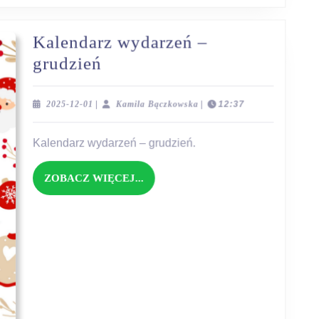
Kalendarz wydarzeń –
Kalendarz
grudzień
wydarzeń
–
2025-
Kamila
2025-12-01
|
Kamila Bączkowska
|
12:37
12-
Bączkowska
grudzień
01
Kalendarz wydarzeń – grudzień.
ZOBACZ
ZOBACZ WIĘCEJ...
WIĘCEJ...