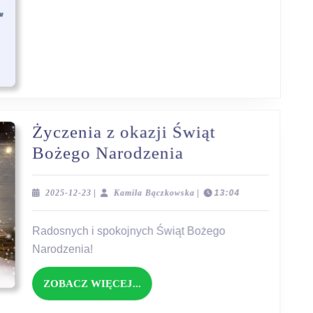
Życzenia z okazji Świąt
Życzenia
Bożego Narodzenia
z
okazji
2025-
Kamila
2025-12-23
|
Kamila Bączkowska
|
13:04
12-
Bączkowska
Świąt
23
Radosnych i spokojnych Świąt Bożego
Bożego
Narodzenia!
Narodzenia
ZOBACZ
ZOBACZ WIĘCEJ...
WIĘCEJ...