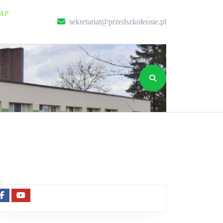
AP
sekretariat@przed
sekretariat@przedszkoleosie.pl
Facebook
Youtube