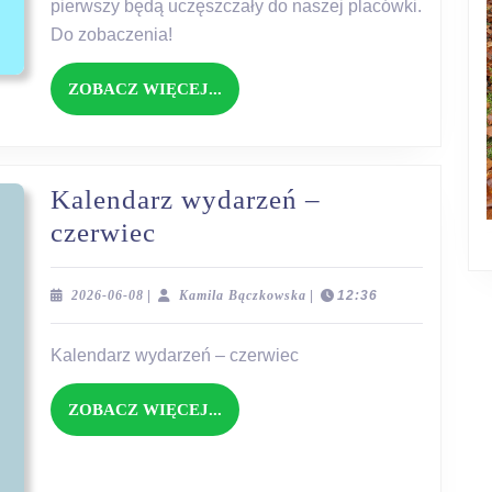
pierwszy będą uczęszczały do naszej placówki.
Do zobaczenia!
ZOBACZ
ZOBACZ WIĘCEJ...
WIĘCEJ...
Kalendarz wydarzeń –
Kalendarz
czerwiec
wydarzeń
–
2026-
Kamila
2026-06-08
|
Kamila Bączkowska
|
12:36
06-
Bączkowska
czerwiec
08
Kalendarz wydarzeń – czerwiec
ZOBACZ
ZOBACZ WIĘCEJ...
WIĘCEJ...