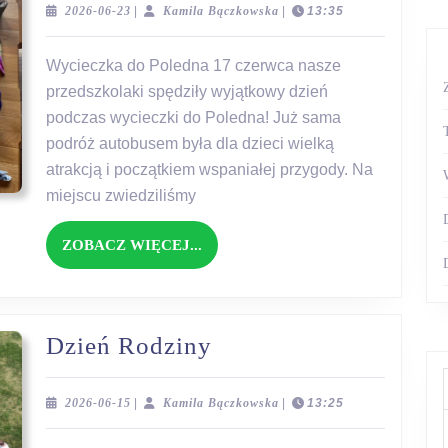
Poledna
2026-
Kamila
2026-06-23
|
Kamila Bączkowska
|
13:35
06-
Bączkowska
23
Wycieczka do Poledna 17 czerwca nasze
przedszkolaki spędziły wyjątkowy dzień
podczas wycieczki do Poledna! Już sama
podróż autobusem była dla dzieci wielką
atrakcją i początkiem wspaniałej przygody. Na
miejscu zwiedziliśmy
ZOBACZ
ZOBACZ WIĘCEJ...
WIĘCEJ...
Dzień
Dzień Rodziny
Rodziny
2026-
Kamila
2026-06-15
|
Kamila Bączkowska
|
13:25
06-
Bączkowska
15