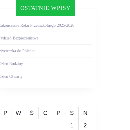
OSTATNIE WPISY
Zakończenie Roku Przedszkolnego 2025/2026
Tydzień Bezpieczeństwa
Wycieczka do Poledna
Dzień Rodziny
Dzień Otwarty
P
W
Ś
C
P
S
N
1
2