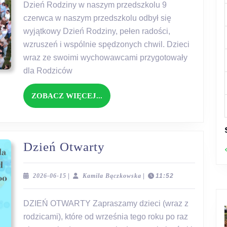
Dzień Rodziny w naszym przedszkolu 9
czerwca w naszym przedszkolu odbył się
wyjątkowy Dzień Rodziny, pełen radości,
wzruszeń i wspólnie spędzonych chwil. Dzieci
wraz ze swoimi wychowawcami przygotowały
dla Rodziców
ZOBACZ
ZOBACZ WIĘCEJ...
WIĘCEJ...
Dzień
Dzień Otwarty
Otwarty
2026-
Kamila
2026-06-15
|
Kamila Bączkowska
|
11:52
06-
Bączkowska
15
DZIEŃ OTWARTY Zapraszamy dzieci (wraz z
rodzicami), które od września tego roku po raz