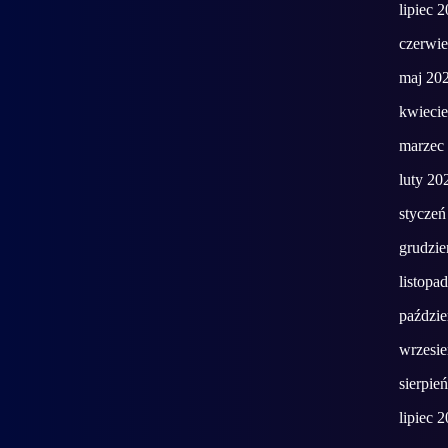
lipiec 
czerwi
maj 20
kwieci
marzec
luty 20
styczeń
grudzie
listopa
paździe
wrzesi
sierpie
lipiec 