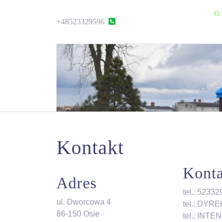
Skip
O 
to
+48523329596
+48523329596
content
Skip
to
content
Kontakt
Konta
Adres
tel.: 5233
ul. Dworcowa 4
tel.: DYR
86-150 Osie
tel.: INT