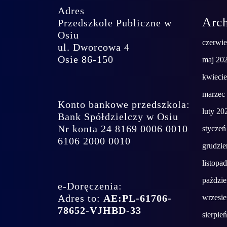
Adres
Arc
Przedszkole Publiczne w
Osiu
czerwi
ul. Dworcowa 4
Osie 86-150
maj 20
kwieci
marzec
Konto bankowe przedszkola:
luty 20
Bank Spółdzielczy w Osiu
Nr konta 24 8169 0006 0010
styczeń
6106 2000 0010
grudzie
listopa
paździe
e-Doręczenia:
Adres to:
AE:PL-61706-
wrzesi
78652-VJHBD-33
sierpie