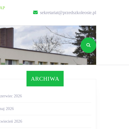
AP
sekretariat@przed
sekretariat@przedszkoleosie.pl
ARCHIWA
czerwiec 2026
maj 2026
kwiecień 2026