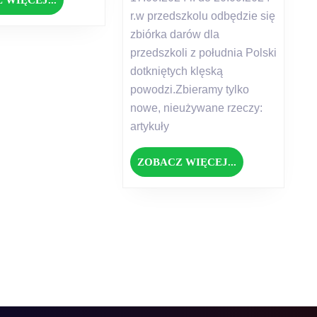
WIĘCEJ...
r.w przedszkolu odbędzie się
zbiórka darów dla
przedszkoli z południa Polski
dotkniętych klęską
powodzi.Zbieramy tylko
nowe, nieużywane rzeczy:
artykuły
ZOBACZ
ZOBACZ WIĘCEJ...
WIĘCEJ...