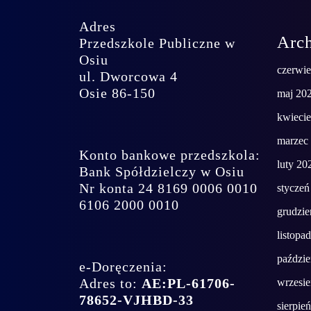
Adres
Arc
Przedszkole Publiczne w
Osiu
czerwi
ul. Dworcowa 4
Osie 86-150
maj 20
kwieci
marzec
Konto bankowe przedszkola:
luty 20
Bank Spółdzielczy w Osiu
Nr konta 24 8169 0006 0010
styczeń
6106 2000 0010
grudzie
listopa
paździe
e-Doręczenia:
Adres to:
AE:PL-61706-
wrzesi
78652-VJHBD-33
sierpie