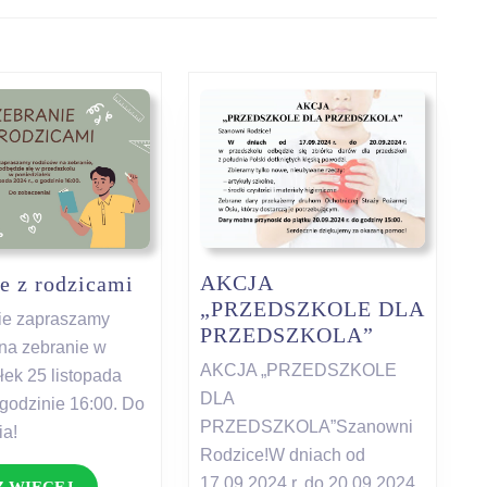
Next
post:
Zebranie
AKCJA
e z rodzicami
z
„PRZEDSZKOLE DLA
ie zapraszamy
AKCJA
rodzicami
PRZEDSZKOLA”
na zebranie w
„PRZEDSZ
AKCJA „PRZEDSZKOLE
łek 25 listopada
DLA
DLA
o godzinie 16:00. Do
PRZEDSZ
PRZEDSZKOLA”Szanowni
ia!
Rodzice!W dniach od
17.09.2024 r. do 20.09.2024
ZOBACZ
 WIĘCEJ...