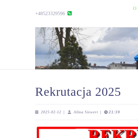
Skip
O 
to
+48523329596
+48523329596
content
Skip
to
content
Rekrutacja 2025
2025-
Alina
2025-02-12
|
Alina Siewert
|
21:39
02-
Siewert
12