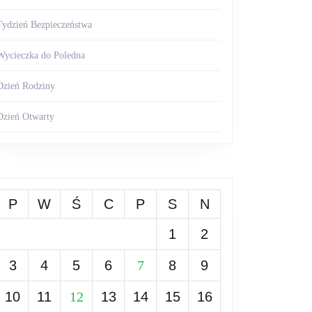
Tydzień Bezpieczeństwa
Wycieczka do Poledna
Dzień Rodziny
Dzień Otwarty
P
W
Ś
C
P
S
N
1
2
3
4
5
6
7
8
9
10
11
12
13
14
15
16