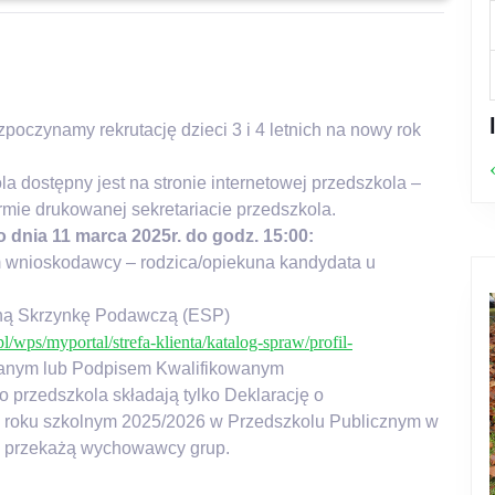
zpoczynamy rekrutację dzieci 3 i 4 letnich na nowy rok
a dostępny jest na stronie internetowej przedszkola –
ormie drukowanej sekretariacie przedszkola.
 dnia 11 marca 2025r. do godz. 15:00:
 wnioskodawcy – rodzica/opiekuna kandydata u
czną Skrzynkę Podawczą (ESP)
pl/wps/myportal/strefa-klienta/katalog-spraw/profil-
fanym lub Podpisem Kwalifikowanym
 przedszkola składają tylko Deklarację o
roku szkolnym 2025/2026 w Przedszkolu Publicznym w
ców przekażą wychowawcy grup.