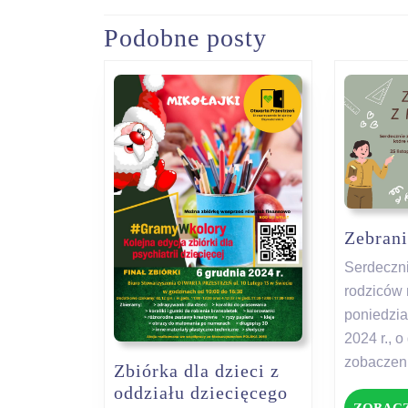
wpisu
Podobne posty
Previous
post:
Zebrani
Serdeczn
rodziców 
poniedzia
2024 r., 
zobaczen
Zbiórka dla dzieci z
oddziału dziecięcego
ZOBACZ