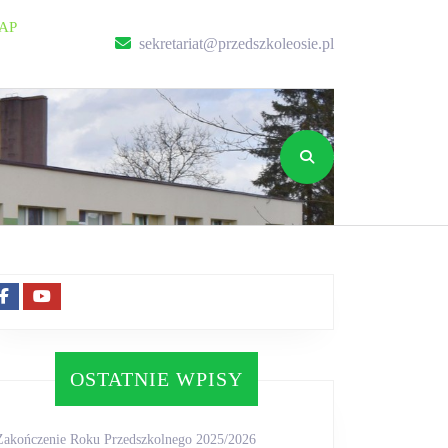
AP
sekretariat@przed
sekretariat@przedszkoleosie.pl
Facebook
Youtube
OSTATNIE WPISY
Zakończenie Roku Przedszkolnego 2025/2026