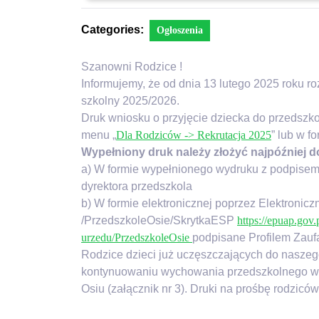
Categories:
Ogłoszenia
Szanowni Rodzice !
Informujemy, że od dnia 13 lutego 2025 roku ro
szkolny 2025/2026.
Druk wniosku o przyjęcie dziecka do przedszkol
menu „
Dla Rodziców -> Rekrutacja 2025
” lub w f
Wypełniony druk należy złożyć najpóźniej do
a) W formie wypełnionego wydruku z podpisem
dyrektora przedszkola
b) W formie elektronicznej poprzez Elektroni
/PrzedszkoleOsie/SkrytkaESP
https://epuap.gov.
urzedu/PrzedszkoleOsie
podpisane Profilem Zau
Rodzice dzieci już uczęszczających do naszego
kontynuowaniu wychowania przedszkolnego w 
Osiu (załącznik nr 3). Druki na prośbę rodzi