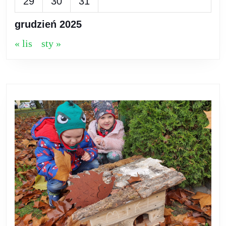
29
30
31
grudzień 2025
« lis
sty »