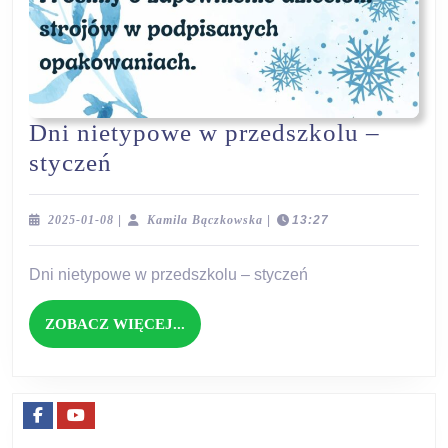
Dni nietypowe w przedszkolu –
Dni
styczeń
nietypowe
w
2025-
Kamila
2025-01-08
|
Kamila Bączkowska
|
13:27
01-
Bączkowska
przedszkolu
08
Dni nietypowe w przedszkolu – styczeń
–
styczeń
ZOBACZ
ZOBACZ WIĘCEJ...
WIĘCEJ...
Facebook
Youtube