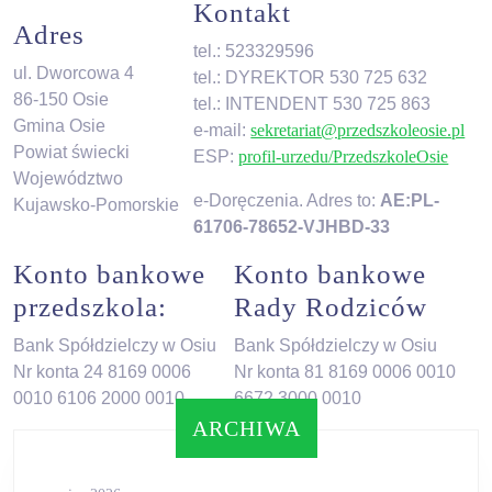
Kontakt
Adres
tel.: 523329596
ul. Dworcowa 4
tel.: DYREKTOR 530 725 632
86-150 Osie
tel.: INTENDENT 530 725 863
Gmina Osie
e-mail:
sekretariat@przedszkoleosie.pl
Powiat świecki
ESP:
profil-urzedu/PrzedszkoleOsie
Województwo
e-Doręczenia. Adres to:
AE:PL-
Kujawsko-Pomorskie
61706-78652-VJHBD-33
Konto bankowe
Konto bankowe
przedszkola:
Rady Rodziców
Bank Spółdzielczy w Osiu
Bank Spółdzielczy w Osiu
Nr konta 24 8169 0006
Nr konta 81 8169 0006 0010
0010 6106 2000 0010
6672 3000 0010
ARCHIWA