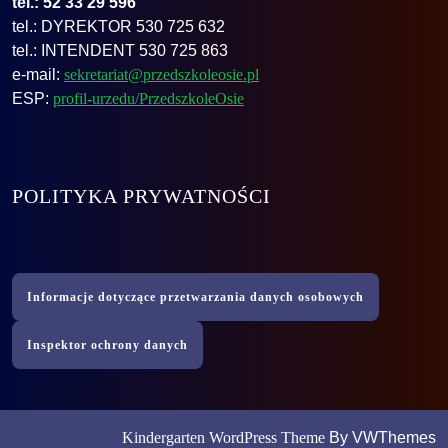
tel.: 52 33 29 596
tel.: DYREKTOR 530 725 632
tel.: INTENDENT 530 725 863
e-mail:
sekretariat@przedszkoleosie.pl
ESP:
profil-urzedu/PrzedszkoleOsie
POLITYKA PRYWATNOŚCI
Informacje dotyczące przetwarzania danych osobowych
Inspektor ochrony danych
Kindergarten WordPress Theme
By VWThemes