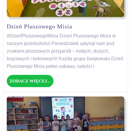
Dzień
Dzień Pluszowego Misia
Pluszowego
#DzieńPluszowegoMisia Dzień Pluszowego Misia w
Misia
naszym przedszkolu! Poniedziałek upłynął nam pod
znakiem pluszowych przyjaciół – małych, dużych,
brązowych i kolorowych! Każda grupa świętowała Dzień
Pluszowego Misia pełen zabawy, radości i
ZOBACZ
ZOBACZ WIĘCEJ...
WIĘCEJ...