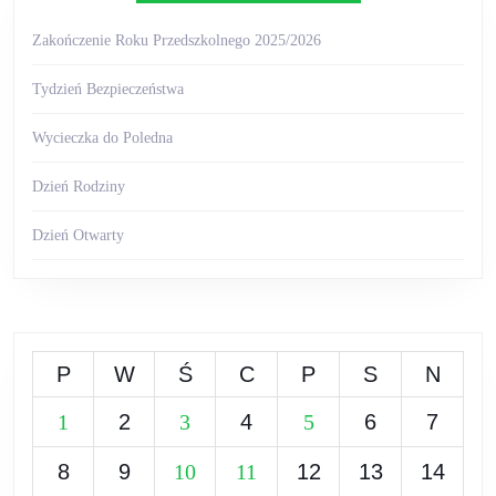
Zakończenie Roku Przedszkolnego 2025/2026
Tydzień Bezpieczeństwa
Wycieczka do Poledna
Dzień Rodziny
Dzień Otwarty
P
W
Ś
C
P
S
N
1
2
3
4
5
6
7
8
9
10
11
12
13
14