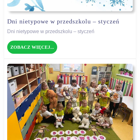
Dni
Dni nietypowe w przedszkolu – styczeń
nietyp
Dni nietypowe w przedszkolu – styczeń
w
przeds
ZOBACZ
ZOBACZ WIĘCEJ...
–
WIĘCEJ...
stycze