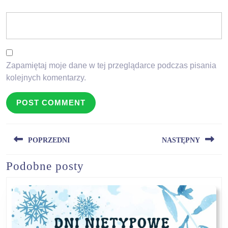
Zapamiętaj moje dane w tej przeglądarce podczas pisania
kolejnych komentarzy.
Nawigacja
POPRZEDNI
NASTĘPNY
wpisu
Podobne posty
Previous
Next
post:
post: