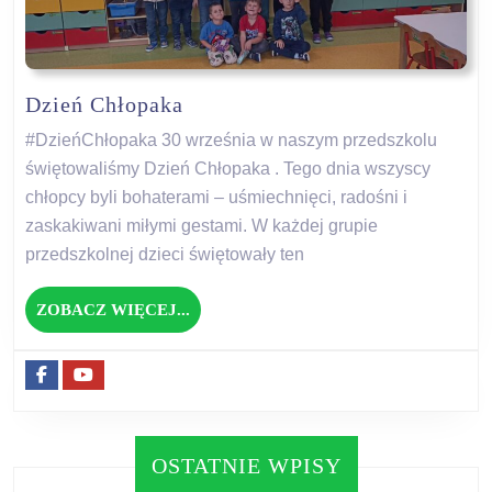
Dzień
Dzień Chłopaka
Chłopaka
#DzieńChłopaka 30 września w naszym przedszkolu
świętowaliśmy Dzień Chłopaka . Tego dnia wszyscy
chłopcy byli bohaterami – uśmiechnięci, radośni i
zaskakiwani miłymi gestami. W każdej grupie
przedszkolnej dzieci świętowały ten
ZOBACZ
ZOBACZ WIĘCEJ...
WIĘCEJ...
Facebook
Youtube
OSTATNIE WPISY