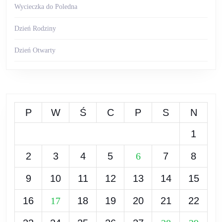
Wycieczka do Poledna
Dzień Rodziny
Dzień Otwarty
P
W
Ś
C
P
S
N
1
2
3
4
5
6
7
8
9
10
11
12
13
14
15
16
17
18
19
20
21
22