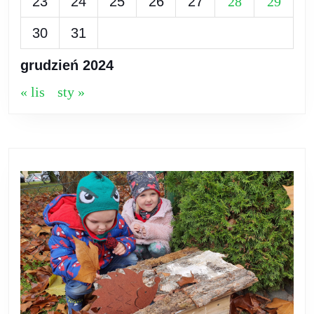
23
24
25
26
27
28
29
30
31
grudzień 2024
« lis
sty »