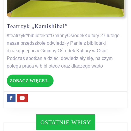
Teatrzyk
Teatrzyk „Kamishibai”
„Kamishibai”
#teatrzyk#biblioteka#GminnyOśrodekKultury 27 lutego
nasze przedszkole odwiedziły Panie z biblioteki
działającej przy Gminny Ośrodek Kultury w Osiu.
Podczas spotkania dzieci dowiedziały się, na czym
polega praca w bibliotece oraz dlaczego warto
ZOBACZ
ZOBACZ WIĘCEJ...
WIĘCEJ...
Facebook
Youtube
OSTATNIE WPISY