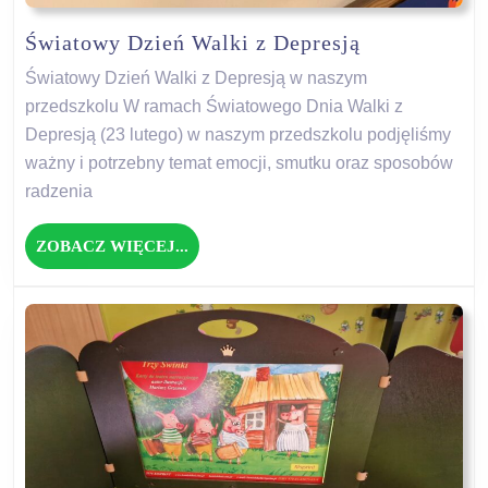
Światowy
Światowy Dzień Walki z Depresją
Dzień
Światowy Dzień Walki z Depresją w naszym
Walki
przedszkolu W ramach Światowego Dnia Walki z
z
Depresją (23 lutego) w naszym przedszkolu podjęliśmy
Depresją
ważny i potrzebny temat emocji, smutku oraz sposobów
radzenia
ZOBACZ
ZOBACZ WIĘCEJ...
WIĘCEJ...