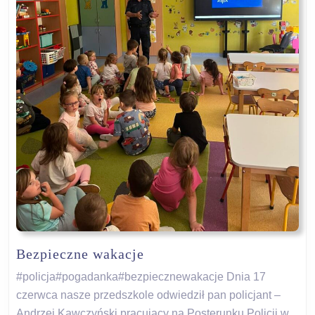
Bezpieczne
Bezpieczne wakacje
wakacje
#policja#pogadanka#bezpiecznewakacje Dnia 17
czerwca nasze przedszkole odwiedził pan policjant –
Andrzej Kawczyński pracujący na Posterunku Policji w