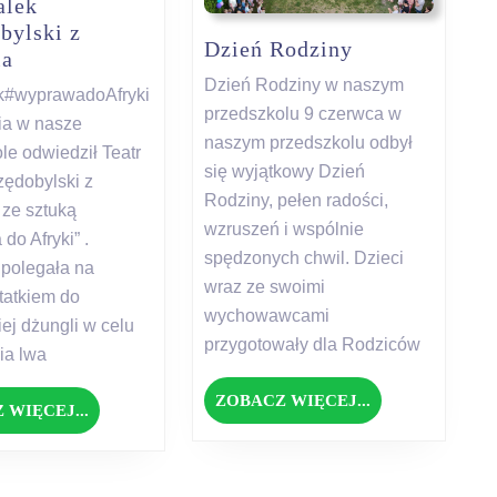
alek
bylski z
Dzień
Dzień Rodziny
Teatr
ia
Rodziny
Lalek
Dzień Rodziny w naszym
ek#wyprawadoAfryki
Wszędobylski
przedszkolu 9 czerwca w
ia w nasze
z
naszym przedszkolu odbył
le odwiedził Teatr
Poznania
się wyjątkowy Dzień
ędobylski z
Rodziny, pełen radości,
ze sztuką
wzruszeń i wspólnie
do Afryki” .
spędzonych chwil. Dzieci
polegała na
wraz ze swoimi
tatkiem do
wychowawcami
iej dżungli w celu
przygotowały dla Rodziców
ia lwa
ZOBACZ
ZOBACZ WIĘCEJ...
ZOBACZ
 WIĘCEJ...
WIĘCEJ...
WIĘCEJ...