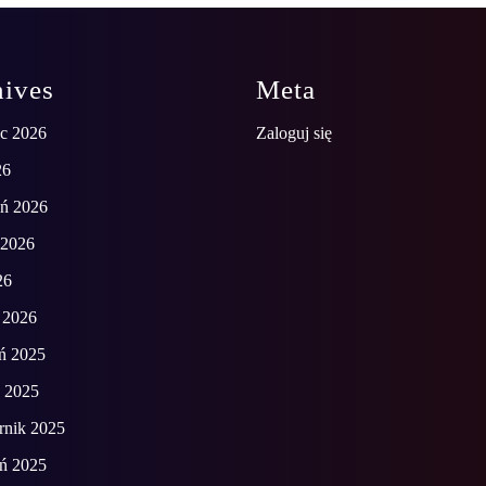
hives
Meta
ec 2026
Zaloguj się
26
eń 2026
 2026
26
 2026
ń 2025
d 2025
rnik 2025
eń 2025