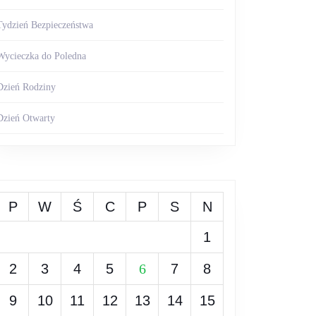
Tydzień Bezpieczeństwa
Wycieczka do Poledna
Dzień Rodziny
Dzień Otwarty
P
W
Ś
C
P
S
N
1
2
3
4
5
6
7
8
9
10
11
12
13
14
15