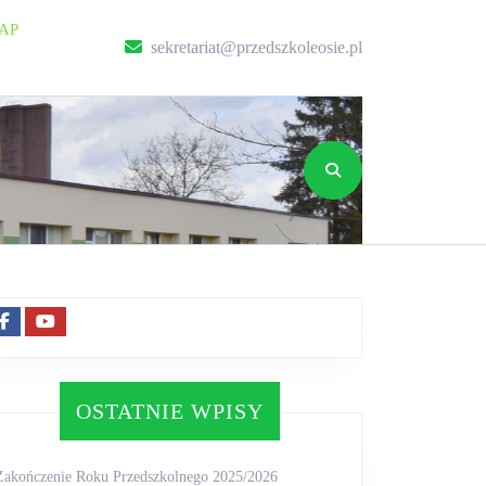
AP
sekretariat@przed
sekretariat@przedszkoleosie.pl
Facebook
Youtube
OSTATNIE WPISY
Zakończenie Roku Przedszkolnego 2025/2026