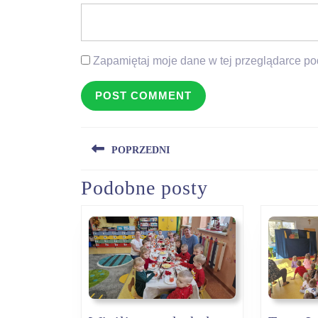
Zapamiętaj moje dane w tej przeglądarce po
Nawigacja
POPRZEDNI
wpisu
Podobne posty
Previous
post: