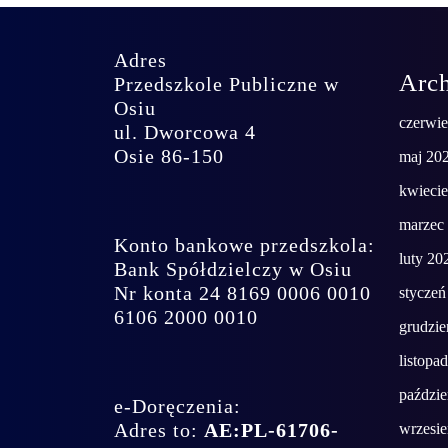
Adres
Arc
Przedszkole Publiczne w
Osiu
czerwi
ul. Dworcowa 4
Osie 86-150
maj 20
kwieci
marzec
Konto bankowe przedszkola:
luty 20
Bank Spółdzielczy w Osiu
Nr konta 24 8169 0006 0010
styczeń
6106 2000 0010
grudzie
listopa
paździe
e-Doręczenia:
Adres to:
AE:PL-61706-
wrzesi