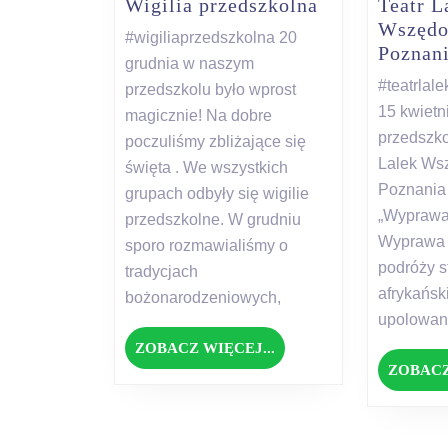
Wigilia
Wigilia przedszkolna
Teatr L
przedszkolna
Wszędo
#wigiliaprzedszkolna 20
Poznan
grudnia w naszym
#teatrlal
przedszkolu było wprost
15 kwietn
magicznie! Na dobre
przedszko
poczuliśmy zbliżające się
Lalek Wsz
święta . We wszystkich
Poznania 
grupach odbyły się wigilie
„Wyprawa 
przedszkolne. W grudniu
Wyprawa 
sporo rozmawialiśmy o
podróży s
tradycjach
afrykańsk
bożonarodzeniowych,
upolowan
ZOBACZ
ZOBACZ WIĘCEJ...
WIĘCEJ...
ZOBACZ