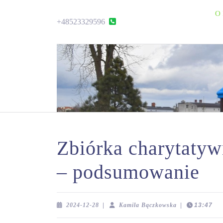
Skip
O 
to
+48523329596
+48523329596
content
Skip
to
content
Zbiórka charytaty
– podsumowanie
2024-
Kamila
2024-12-28
|
Kamila Bączkowska
|
13:47
12-
Bączkowska
28