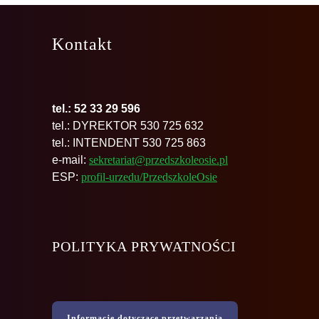
Kontakt
tel.: 52 33 29 596
tel.: DYREKTOR 530 725 632
tel.: INTENDENT 530 725 863
e-mail:
sekretariat@przedszkoleosie.pl
ESP:
profil-urzedu/PrzedszkoleOsie
POLITYKA PRYWATNOŚCI
Informacje dotyczące przetwarzania